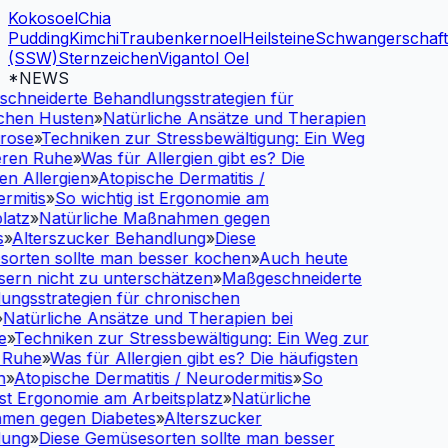
Kokosoel
Chia
Pudding
Kimchi
Traubenkernoel
Heilsteine
Schwangerschaf
(SSW)
Sternzeichen
Vigantol Oel
*NEWS
neiderte Behandlungsstrategien für
en Husten
»
Natürliche Ansätze und Therapien
ose
»
Techniken zur Stressbewältigung: Ein Weg
en Ruhe
»
Was für Allergien gibt es? Die
 Allergien
»
Atopische Dermatitis /
itis
»
So wichtig ist Ergonomie am
tz
»
Natürliche Maßnahmen gegen
Alterszucker Behandlung
»
Diese
ten sollte man besser kochen
»
Auch heute
rn nicht zu unterschätzen
»
Maßgeschneiderte
gsstrategien für chronischen
atürliche Ansätze und Therapien bei
Techniken zur Stressbewältigung: Ein Weg zur
uhe
»
Was für Allergien gibt es? Die häufigsten
Atopische Dermatitis / Neurodermitis
»
So
t Ergonomie am Arbeitsplatz
»
Natürliche
n gegen Diabetes
»
Alterszucker
ng
»
Diese Gemüsesorten sollte man besser