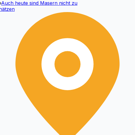
uch heute sind Masern nicht zu
tzen