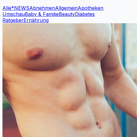
Alle
*NEWS
Abnehmen
Allgemein
Apotheken
Umschau
Baby & Familie
Beauty
Diabetes
Ratgeber
Ernährung