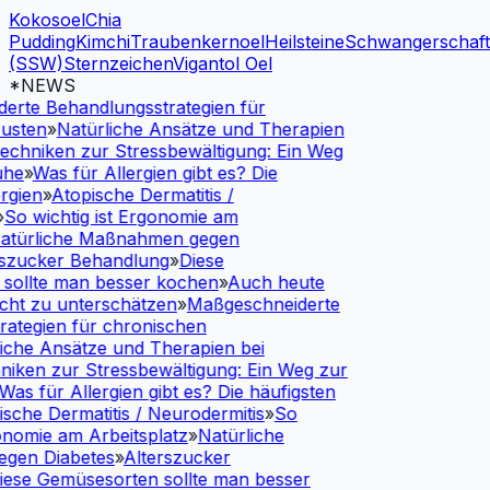
Kokosoel
Chia
Pudding
Kimchi
Traubenkernoel
Heilsteine
Schwangerschaf
(SSW)
Sternzeichen
Vigantol Oel
*NEWS
rte Behandlungsstrategien für
usten
»
Natürliche Ansätze und Therapien
chniken zur Stressbewältigung: Ein Weg
he
»
Was für Allergien gibt es? Die
rgien
»
Atopische Dermatitis /
So wichtig ist Ergonomie am
türliche Maßnahmen gegen
szucker Behandlung
»
Diese
ollte man besser kochen
»
Auch heute
cht zu unterschätzen
»
Maßgeschneiderte
ategien für chronischen
iche Ansätze und Therapien bei
iken zur Stressbewältigung: Ein Weg zur
as für Allergien gibt es? Die häufigsten
sche Dermatitis / Neurodermitis
»
So
onomie am Arbeitsplatz
»
Natürliche
en Diabetes
»
Alterszucker
ese Gemüsesorten sollte man besser