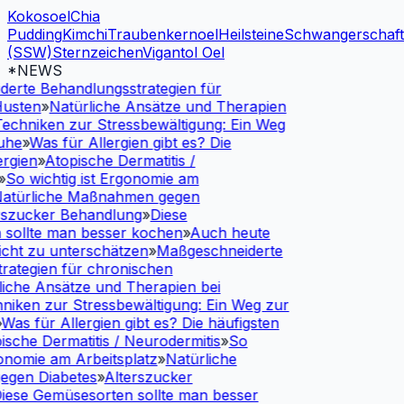
Kokosoel
Chia
Pudding
Kimchi
Traubenkernoel
Heilsteine
Schwangerschaf
(SSW)
Sternzeichen
Vigantol Oel
*NEWS
rte Behandlungsstrategien für
usten
»
Natürliche Ansätze und Therapien
echniken zur Stressbewältigung: Ein Weg
uhe
»
Was für Allergien gibt es? Die
rgien
»
Atopische Dermatitis /
So wichtig ist Ergonomie am
atürliche Maßnahmen gegen
szucker Behandlung
»
Diese
sollte man besser kochen
»
Auch heute
cht zu unterschätzen
»
Maßgeschneiderte
ategien für chronischen
iche Ansätze und Therapien bei
iken zur Stressbewältigung: Ein Weg zur
Was für Allergien gibt es? Die häufigsten
sche Dermatitis / Neurodermitis
»
So
onomie am Arbeitsplatz
»
Natürliche
gen Diabetes
»
Alterszucker
iese Gemüsesorten sollte man besser