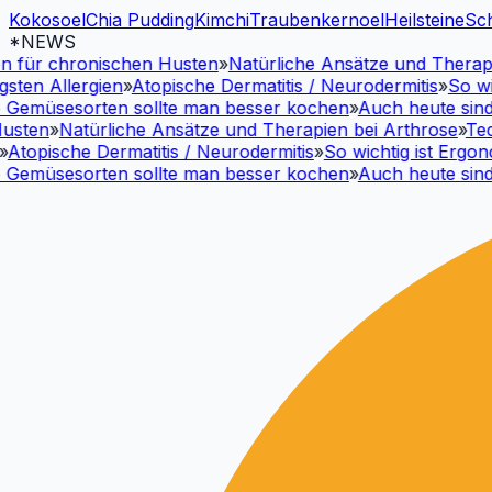
Kokosoel
Chia Pudding
Kimchi
Traubenkernoel
Heilsteine
Sc
*NEWS
für chronischen Husten
»
Natürliche Ansätze und Therapien
ten Allergien
»
Atopische Dermatitis / Neurodermitis
»
So wich
emüsesorten sollte man besser kochen
»
Auch heute sind M
sten
»
Natürliche Ansätze und Therapien bei Arthrose
»
Techn
topische Dermatitis / Neurodermitis
»
So wichtig ist Ergonom
emüsesorten sollte man besser kochen
»
Auch heute sind M