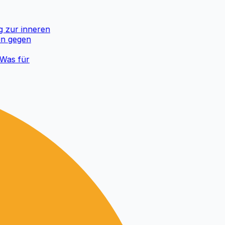
zur inneren
gegen
s für