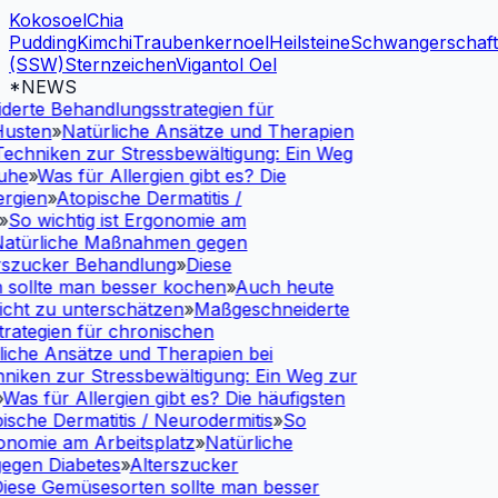
Kokosoel
Chia
Pudding
Kimchi
Traubenkernoel
Heilsteine
Schwangerschaf
(SSW)
Sternzeichen
Vigantol Oel
*NEWS
erte Behandlungsstrategien für
usten
»
Natürliche Ansätze und Therapien
echniken zur Stressbewältigung: Ein Weg
uhe
»
Was für Allergien gibt es? Die
rgien
»
Atopische Dermatitis /
»
So wichtig ist Ergonomie am
atürliche Maßnahmen gegen
szucker Behandlung
»
Diese
sollte man besser kochen
»
Auch heute
cht zu unterschätzen
»
Maßgeschneiderte
ategien für chronischen
iche Ansätze und Therapien bei
iken zur Stressbewältigung: Ein Weg zur
Was für Allergien gibt es? Die häufigsten
sche Dermatitis / Neurodermitis
»
So
onomie am Arbeitsplatz
»
Natürliche
gen Diabetes
»
Alterszucker
iese Gemüsesorten sollte man besser