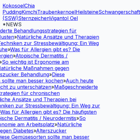
Kokosoel
Chia
Pudding
Kimchi
Traubenkernoel
Heilsteine
Schwangerschaf
(SSW)
Sternzeichen
Vigantol Oel
*NEWS
rte Behandlungsstrategien für
usten
»
Natürliche Ansätze und Therapien
echniken zur Stressbewältigung: Ein Weg
uhe
»
Was für Allergien gibt es? Die
rgien
»
Atopische Dermatitis /
So wichtig ist Ergonomie am
atürliche Maßnahmen gegen
szucker Behandlung
»
Diese
sollte man besser kochen
»
Auch heute
cht zu unterschätzen
»
Maßgeschneiderte
ategien für chronischen
iche Ansätze und Therapien bei
iken zur Stressbewältigung: Ein Weg zur
Was für Allergien gibt es? Die häufigsten
sche Dermatitis / Neurodermitis
»
So
onomie am Arbeitsplatz
»
Natürliche
gen Diabetes
»
Alterszucker
ese Gemüsesorten sollte man besser